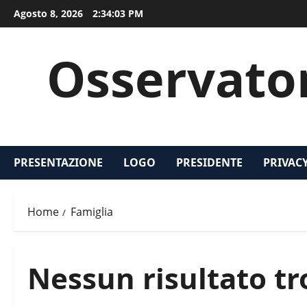
Vai
Agosto 8, 2026
2:34:03 PM
al
contenuto
Osservatori
PRESENTAZIONE
LOGO
PRESIDENTE
PRIVAC
Home
Famiglia
Nessun risultato tr