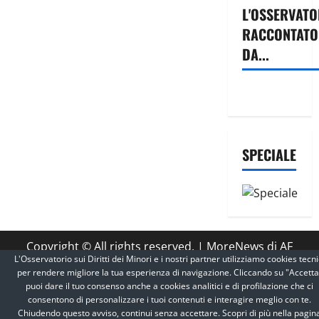
L'OSSERVATO
RACCONTATO
DA...
SPECIALE
Copyright © All rights reserved.
|
MoreNews
di AF
L'Osservatorio sui Diritti dei Minori e i nostri partner utilizziamo cookies tecni
themes.
per rendere migliore la tua esperienza di navigazione. Cliccando su "Accetta
puoi dare il tuo consenso anche a cookies analitici e di profilazione che ci
consentono di personalizzare i tuoi contenuti e interagire meglio con te.
Chiudendo questo avviso, continui senza accettare. Scopri di più nella pagin