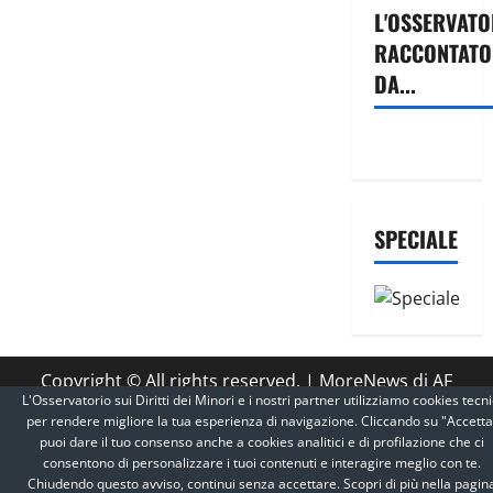
L'OSSERVATO
RACCONTATO
DA...
SPECIALE
Copyright © All rights reserved.
|
MoreNews
di AF
L'Osservatorio sui Diritti dei Minori e i nostri partner utilizziamo cookies tecni
themes.
per rendere migliore la tua esperienza di navigazione. Cliccando su "Accetta
puoi dare il tuo consenso anche a cookies analitici e di profilazione che ci
consentono di personalizzare i tuoi contenuti e interagire meglio con te.
Chiudendo questo avviso, continui senza accettare. Scopri di più nella pagin