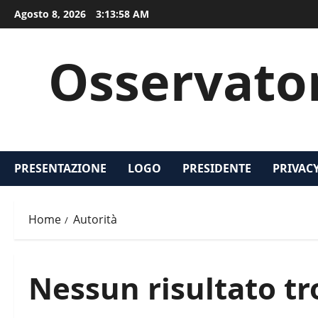
Vai
Agosto 8, 2026
3:13:59 AM
al
contenuto
Osservatori
PRESENTAZIONE
LOGO
PRESIDENTE
PRIVAC
Home
Autorità
Nessun risultato tr